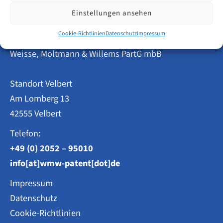
setzt
Gemeinsame
Einstellungen ansehen
Praxis
ab
Cookie-Richtlinien
Datenschutz
Impressum
Patentanwälte
16.02.2026
um
Weisse, Moltmann & Willems PartG mbB
Standort Velbert
Am Lomberg 13
42555 Velbert
Telefon:
+49 (0) 2052 – 95010
info[at]wmw-patent[dot]de
Impressum
Datenschutz
Cookie-Richtlinien