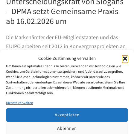
Unterscheidungskraft von Slogans
– DPMA setzt Gemeinsame Praxis
ab 16.02.2026 um
Die Markenämter der EU-Mitgliedstaaten und das
EUIPO arbeiten seit 2012 in Konvergenzprojekten an
einer möglichst einheitlichen Entscheidungspraxis.
Cookie-Zustimmung verwalten
Das Konvergenzprojekt 17 (KP17/CP17) befasst sich
Um Ihnen ein optimales Erlebnis zu bieten, verwenden wir Technologien wie
Cookies, um Geräteinformationen zu speichern und/oder darauf zuzugreifen.
mit der Frage, wann Slogans als Marke
Wenn Sie diesen Technologien zustimmen, können wir Daten wie das
unterscheidungskräftig sind und welche Faktoren
Surfverhalten oder eindeutige IDs auf dieser Website verarbeiten. Wenn Sie Ihre
Zustimmung nicht erteilen oder widerrufen, können bestimmte Merkmale und
dabei typischerweise eine Rolle spielen.
Funktionen beeinträchtigt sein.
Dienste verwalten
Unterscheidungskraft
Weiterlesen
von
Akzeptieren
Slogans
–
Ablehnen
DPMA