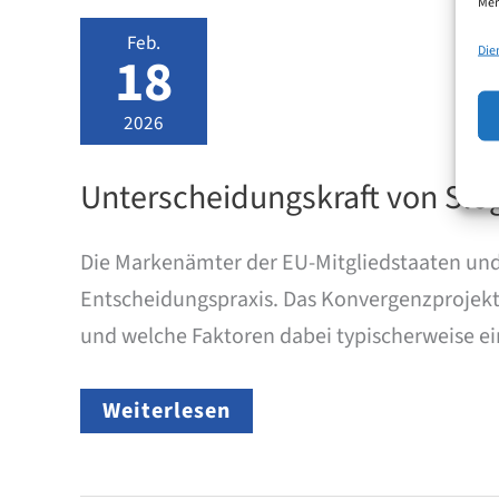
Mer
DPMA
an?
Feb.
Die
18
2026
Unterscheidungskraft von Slo
Die Markenämter der EU-Mitgliedstaaten und 
Entscheidungspraxis. Das Konvergenzprojekt 
und welche Faktoren dabei typischerweise ein
Unterscheidungskraft
Weiterlesen
von
Slogans
–
DPMA