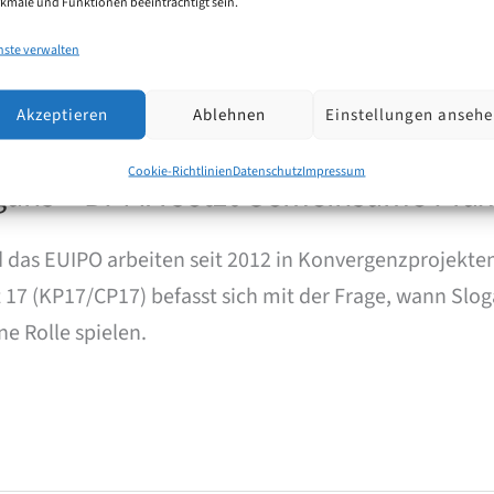
kmale und Funktionen beeinträchtigt sein.
nste verwalten
Akzeptieren
Ablehnen
Einstellungen anseh
Cookie-Richtlinien
Datenschutz
Impressum
gans – DPMA setzt Gemeinsame Prax
das EUIPO arbeiten seit 2012 in Konvergenzprojekten 
17 (KP17/CP17) befasst sich mit der Frage, wann Slog
e Rolle spielen.