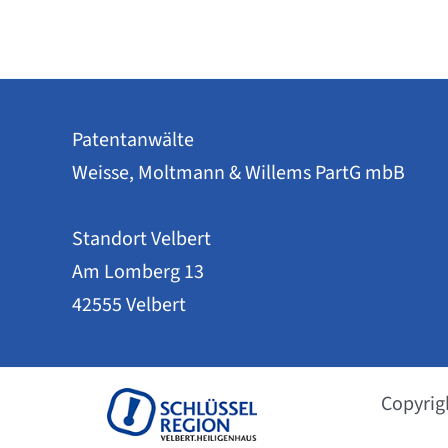
setzt
Gemeinsame
Praxis
ab
16.02.2026
um
Patentanwälte
Weisse, Moltmann & Willems PartG mbB
Standort Velbert
Am Lomberg 13
42555 Velbert
Copyrig