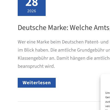
28
2026
Deutsche Marke: Welche Amts
Wer eine Marke beim Deutschen Patent- und 
im Blick haben. Die amtliche Grundgebühr umfa
Klassengebühr an. Damit hängen die amtlich
beansprucht wird.
Deutsche
Weiterlesen
Marke:
Welche
Um 
Amtsgebühren
Ger
fallen
zus
beim
ver