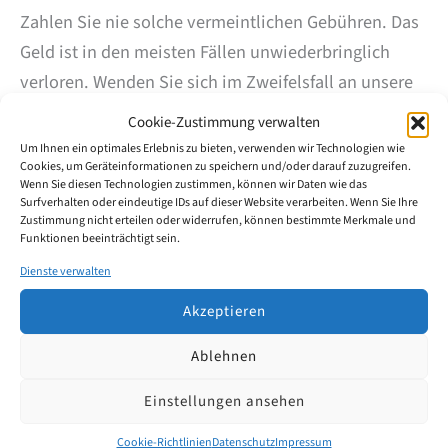
Zahlen Sie nie solche vermeintlichen Gebühren. Das
Geld ist in den meisten Fällen unwiederbringlich
verloren. Wenden Sie sich im Zweifelsfall an unsere
Kanzlei. Wenn Sie WMW als Vertreter bestellt haben,
Cookie-Zustimmung verwalten
werden alle Zahlungen von Ämtern über unsere
Um Ihnen ein optimales Erlebnis zu bieten, verwenden wir Technologien wie
Cookies, um Geräteinformationen zu speichern und/oder darauf zuzugreifen.
Kanzlei abgewickelt. Nur in sehr seltenen Fällen
Wenn Sie diesen Technologien zustimmen, können wir Daten wie das
werden Sie direkt von Ämtern angeschrieben, aber
Surfverhalten oder eindeutige IDs auf dieser Website verarbeiten. Wenn Sie Ihre
Zustimmung nicht erteilen oder widerrufen, können bestimmte Merkmale und
nie für Zahlungen, sofern Sie einen Vertreter bestellt
Funktionen beeinträchtigt sein.
haben. Das Deutsche Patent- und Markenamt, das
Dienste verwalten
Europäische Patentamt und die WIPO führen jeweils
Akzeptieren
Listen von Firmen, die aufgrund solcher
irreführenden Zahlungsaufforderungen gemeldet
Ablehnen
wurden.
Einstellungen ansehen
https://www.dpma.de/dpma/service/gebuehren/irref
Cookie-Richtlinien
Datenschutz
Impressum