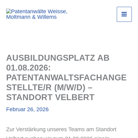
Zum
Inhalt
Mai
springen
Men
AUSBILDUNGSPLATZ AB
01.08.2026:
PATENTANWALTSFACHANGE
STELLTE/R (M/W/D) –
STANDORT VELBERT
Februar 26, 2026
Zur Verstärkung unseres Teams am Standort