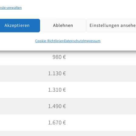
540 €
nste verwalten
680 €
Akzeptieren
Ablehnen
Einstellungen anseh
830 €
Cookie-Richtlinien
Datenschutz
Impressum
980 €
1.130 €
1.310 €
1.490 €
1.670 €