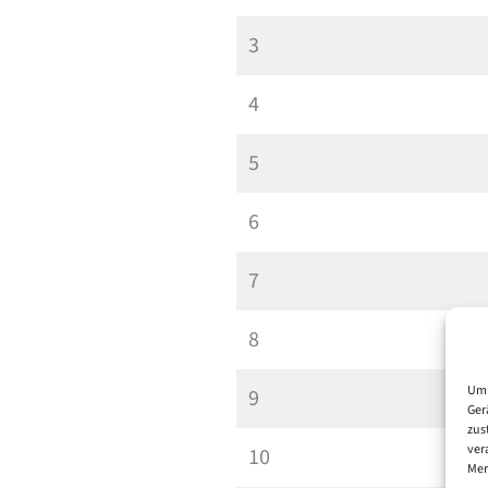
3
4
5
6
7
8
Um 
9
Ger
zus
ver
10
Mer