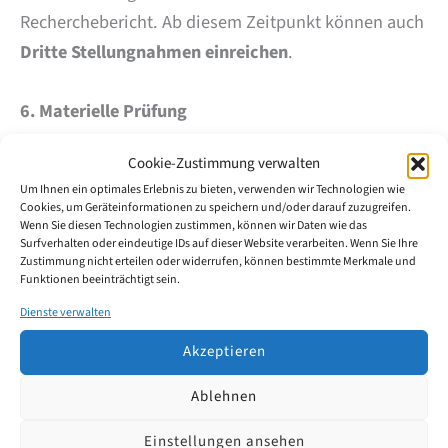
Recherchebericht. Ab diesem Zeitpunkt können auch
Dritte Stellungnahmen einreichen
.
6. Materielle Prüfung
Cookie-Zustimmung verwalten
Auf Antrag des Anmelders wird die Anmeldung
Um Ihnen ein optimales Erlebnis zu bieten, verwenden wir Technologien wie
inhaltlich geprüft. Das EPA untersucht, ob die
Cookies, um Geräteinformationen zu speichern und/oder darauf zuzugreifen.
Wenn Sie diesen Technologien zustimmen, können wir Daten wie das
Erfindung tatsächlich
neu, erfinderisch und
Surfverhalten oder eindeutige IDs auf dieser Website verarbeiten. Wenn Sie Ihre
gewerblich anwendbar
ist. Bestehen keine Hürden,
Zustimmung nicht erteilen oder widerrufen, können bestimmte Merkmale und
Funktionen beeinträchtigt sein.
geht es zum nächsten Schritt – andernfalls kann das
Dienste verwalten
EPA die Anmeldung zurückweisen.
Akzeptieren
7. Erteilung des Europäischen Patents
Ablehnen
Wird die Prüfung erfolgreich abgeschlossen, erteilt
Einstellungen ansehen