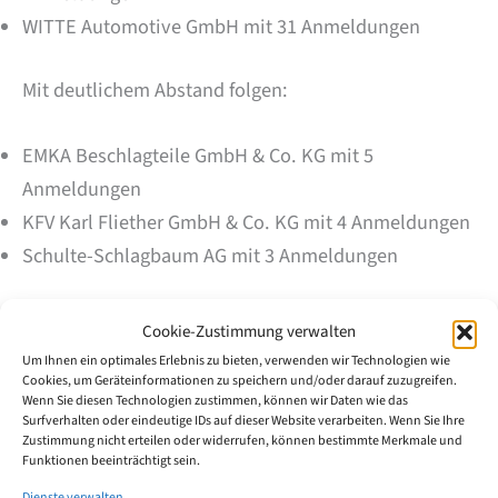
WITTE Automotive GmbH mit 31 Anmeldungen
Mit deutlichem Abstand folgen:
EMKA Beschlagteile GmbH & Co. KG mit 5
Anmeldungen
KFV Karl Fliether GmbH & Co. KG mit 4 Anmeldungen
Schulte-Schlagbaum AG mit 3 Anmeldungen
Darüber hinaus gab es mehrere kleinere
Cookie-Zustimmung verwalten
Unternehmen und Einzelanmelder mit jeweils 1–2
Um Ihnen ein optimales Erlebnis zu bieten, verwenden wir Technologien wie
Cookies, um Geräteinformationen zu speichern und/oder darauf zuzugreifen.
Schutzrechten, darunter Doppstadt Beteiligungs
Wenn Sie diesen Technologien zustimmen, können wir Daten wie das
GmbH, Mittelmann Sicherheitstechnik GmbH & Co.
Surfverhalten oder eindeutige IDs auf dieser Website verarbeiten. Wenn Sie Ihre
Zustimmung nicht erteilen oder widerrufen, können bestimmte Merkmale und
KG.
Funktionen beeinträchtigt sein.
Dienste verwalten