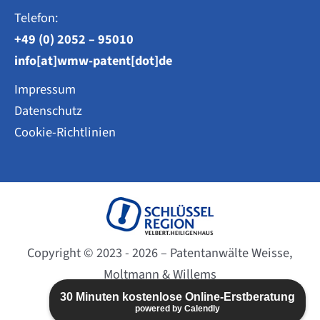
Telefon:
+49 (0) 2052 – 95010
info[at]wmw-patent[dot]de
Impressum
Datenschutz
Cookie-Richtlinien
Copyright © 2023 - 2026 – Patentanwälte Weisse,
Moltmann & Willems
Website created by
BC-DESIGN
30 Minuten kostenlose Online-Erstberatung
powered by Calendly