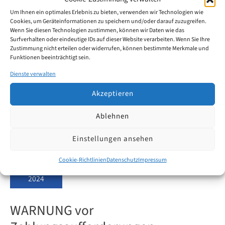
Anträge mehr von russischen Staatsangehörigen,
Um Ihnen ein optimales Erlebnis zu bieten, verwenden wir Technologien wie
natürlichen Personen mit Wohnsitz in Russland oder
Cookies, um Geräteinformationen zu speichern und/oder darauf zuzugreifen.
in Russland niedergelassenen juristischen Personen,
Wenn Sie diesen Technologien zustimmen, können wir Daten wie das
Surfverhalten oder eindeutige IDs auf dieser Website verarbeiten. Wenn Sie Ihre
Organisationen oder Einrichtungen an.
Zustimmung nicht erteilen oder widerrufen, können bestimmte Merkmale und
Funktionen beeinträchtigt sein.
Dienste verwalten
Russland
Weiterlesen
–
Akzeptieren
Keine
Schutzrechtsanmeldungen
Ablehnen
Einstellungen ansehen
Aug.
30
Cookie-Richtlinien
Datenschutz
Impressum
2024
WARNUNG vor