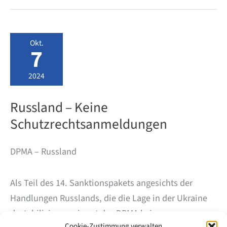
Amtsgebühren
fallen
beim
DPMA
an?
Okt.
7
2024
Russland – Keine
Schutzrechtsanmeldungen
DPMA – Russland
Als Teil des 14. Sanktionspakets angesichts der
Handlungen Russlands, die die Lage in der Ukraine
destabilisieren, nimmt das DPMA keine neuen
Cookie-Zustimmung verwalten