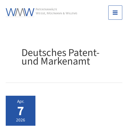
Zum
Inhalt
Mai
springen
Men
Deutsches Patent-
und Markenamt
Apr.
7
2026