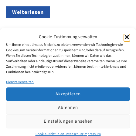
Markenanmeldungen
Weiterlesen
in
Berlin
2025:
Top-
Cookie-Zustimmung verwalten
Anmelder
und
Um Ihnen ein optimales Erlebnis zu bieten, verwenden wir Technologien wie
Entwicklung
Cookies, um Geräteinformationen zu speichern und/oder darauf zuzugreifen.
Feb.
im
Wenn Sie diesen Technologien zustimmen, können wir Daten wie das
18
Überblick
Surfverhalten oder eindeutige IDs auf dieser Website verarbeiten. Wenn Sie Ihre
Zustimmung nicht erteilen oder widerrufen, können bestimmte Merkmale und
Funktionen beeinträchtigt sein.
2026
Dienste verwalten
Unterscheidungskraft von Slogans
Akzeptieren
– DPMA setzt Gemeinsame Praxis
Ablehnen
ab 16.02.2026 um
Einstellungen ansehen
Die Markenämter der EU-Mitgliedstaaten und das
Cookie-Richtlinien
Datenschutz
Impressum