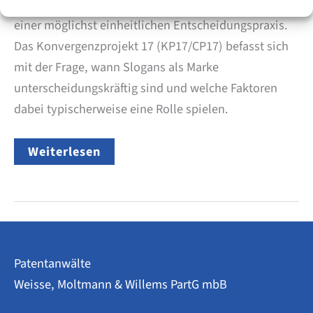
EUIPO arbeiten seit 2012 in Konvergenzprojekten an
einer möglichst einheitlichen Entscheidungspraxis.
Das Konvergenzprojekt 17 (KP17/CP17) befasst sich
mit der Frage, wann Slogans als Marke
unterscheidungskräftig sind und welche Faktoren
dabei typischerweise eine Rolle spielen.
Unterscheidungskraft
Weiterlesen
von
Slogans
–
DPMA
setzt
Gemeinsame
Praxis
ab
Patentanwälte
16.02.2026
um
Weisse, Moltmann & Willems PartG mbB