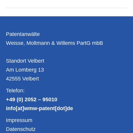
Patentanmeldung
–
Amtsgebühren
über
die
gesamte
Patentanwälte
Laufzeit
von
Weisse, Moltmann & Willems PartG mbB
20
Jahren
Standort Velbert
Am Lomberg 13
42555 Velbert
Telefon:
+49 (0) 2052 – 95010
info[at]wmw-patent[dot]de
Impressum
Datenschutz