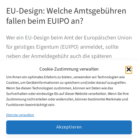
EU-Design: Welche Amtsgebühren
fallen beim EUIPO an?
Wer ein EU-Design beim Amt der Europäischen Union
für geistiges Eigentum (EUIPO) anmeldet, sollte
neben der Anmeldegebühr auch die späteren
Verlängerungsgebühren im Blick haben. Der Schutz
Cookie-Zustimmung verwalten
gilt zunächst für fünf Jahre und kann anschließend
Um Ihnen ein optimales Erlebnis zu bieten, verwenden wir Technologien wie
schrittweise bis auf maximal 25 Jahre verlängert
Cookies, um Geräteinformationen zu speichern und/oder darauf zuzugreifen.
Wenn Sie diesen Technologien zustimmen, können wir Daten wie das
werden – und das einheitlich in allen 27 EU-
Surfverhalten oder eindeutige IDs auf dieser Website verarbeiten. Wenn Sie Ihre
Zustimmung nicht erteilen oder widerrufen, können bestimmte Merkmale und
Mitgliedstaaten. Seit der EU-Design-Reform vom 1.
Funktionen beeinträchtigt sein.
Mai 2025 gelten dabei neue Gebühren.
Dienste verwalten
Akzeptieren
EU-
Weiterlesen
Design: