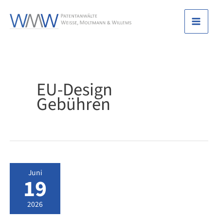
Zum
Inhalt
Mai
springen
Men
EU-Design
Gebühren
Juni
19
2026