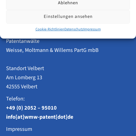
Welche
Ablehnen
Amtsgebühren
fallen
Einstellungen ansehen
beim
EUIPO
an?
Cookie-Richtlinien
Datenschutz
Impressum
Patentanwälte
Weisse, Moltmann & Willems PartG mbB
Standort Velbert
Am Lomberg 13
42555 Velbert
Telefon:
+49 (0) 2052 – 95010
info[at]wmw-patent[dot]de
Impressum