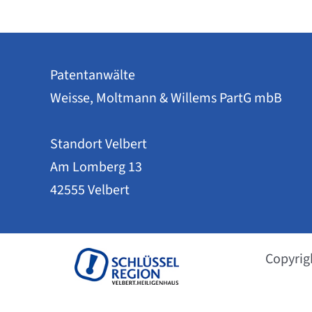
EUIPO
an?
Patentanwälte
Weisse, Moltmann & Willems PartG mbB
Standort Velbert
Am Lomberg 13
42555 Velbert
Copyrig