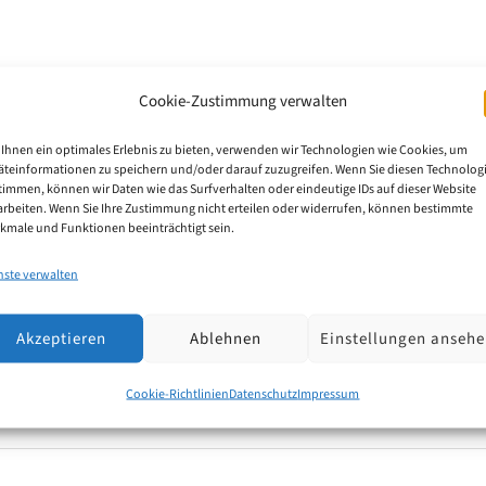
Cookie-Zustimmung verwalten
ren fallen beim EUIPO an?
Ihnen ein optimales Erlebnis zu bieten, verwenden wir Technologien wie Cookies, um
äteinformationen zu speichern und/oder darauf zuzugreifen. Wenn Sie diesen Technolog
n Union für geistiges Eigentum (EUIPO) anmeldet, so
timmen, können wir Daten wie das Surfverhalten oder eindeutige IDs auf dieser Website
arbeiten. Wenn Sie Ihre Zustimmung nicht erteilen oder widerrufen, können bestimmte
en. Der Schutz gilt zunächst für fünf Jahre und kann
kmale und Funktionen beeinträchtigt sein.
lich in allen 27 EU-Mitgliedstaaten. Seit der EU-Desi
nste verwalten
Akzeptieren
Ablehnen
Einstellungen anseh
Cookie-Richtlinien
Datenschutz
Impressum