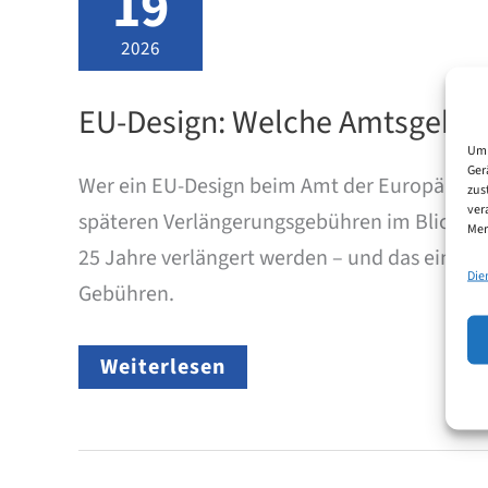
19
2026
EU-Design: Welche Amtsgebüh
Um 
Ger
Wer ein EU-Design beim Amt der Europäische
zus
ver
späteren Verlängerungsgebühren im Blick hab
Mer
25 Jahre verlängert werden – und das einheit
Die
Gebühren.
EU-
Weiterlesen
Design:
Welche
Amtsgebühren
fallen
beim