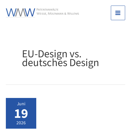
Zum
Inhalt
Mai
springen
Men
EU-Design vs.
deutsches Design
Juni
19
2026