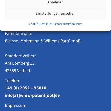
Welche
Ablehnen
Amtsgebühren
fallen
Einstellungen ansehen
beim
EUIPO
an?
Cookie-Richtlinien
Datenschutz
Impressum
Patentanwälte
Weisse, Moltmann & Willems PartG mbB
Standort Velbert
Am Lomberg 13
42555 Velbert
Telefon:
+49 (0) 2052 – 95010
info[at]wmw-patent[dot]de
Impressum