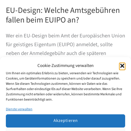
EU-Design: Welche Amtsgebühren
fallen beim EUIPO an?
Wer ein EU-Design beim Amt der Europäischen Union
für geistiges Eigentum (EUIPO) anmeldet, sollte
neben der Anmeldegebühr auch die späteren
Verlängerungsgebühren im Blick haben. Der Schutz
Cookie-Zustimmung verwalten
gilt zunächst für fünf Jahre und kann anschließend
Um Ihnen ein optimales Erlebnis zu bieten, verwenden wir Technologien wie
schrittweise bis auf maximal 25 Jahre verlängert
Cookies, um Geräteinformationen zu speichern und/oder darauf zuzugreifen.
Wenn Sie diesen Technologien zustimmen, können wir Daten wie das
werden – und das einheitlich in allen 27 EU-
Surfverhalten oder eindeutige IDs auf dieser Website verarbeiten. Wenn Sie Ihre
Zustimmung nicht erteilen oder widerrufen, können bestimmte Merkmale und
Mitgliedstaaten. Seit der EU-Design-Reform vom 1.
Funktionen beeinträchtigt sein.
Mai 2025 gelten dabei neue Gebühren.
Dienste verwalten
Akzeptieren
EU-
Weiterlesen
Design: