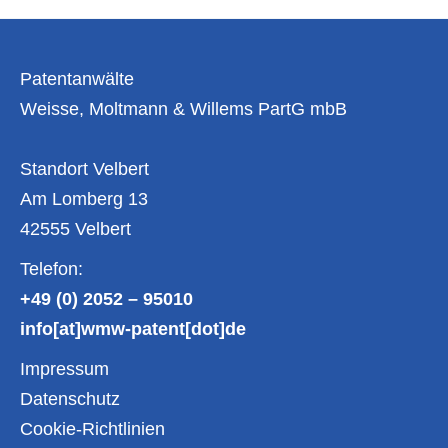
–
Schritt
für
Schritt
Patentanwälte
erklärt
Weisse, Moltmann & Willems PartG mbB
Standort Velbert
Am Lomberg 13
42555 Velbert
Telefon:
+49 (0) 2052 – 95010
info[at]wmw-patent[dot]de
Impressum
Datenschutz
Cookie-Richtlinien