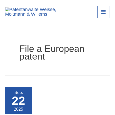
Zum
Inhalt
Mai
springen
Men
File a European
patent
Sep.
22
2025