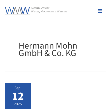
Zum
Inhalt
Mai
springen
Men
Hermann Mohn
GmbH & Co. KG
Sep.
12
2025