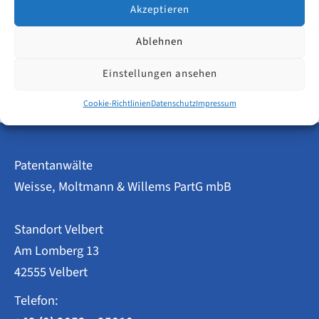
WITTE.
Akzeptieren
Ablehnen
Innovationskraft
Weiterlesen
in
Einstellungen ansehen
Velbert
–
Patent-
Cookie-Richtlinien
Datenschutz
Impressum
und
Gebrauchsmusteranmeldungen
2023
im
Patentanwälte
Überblick
Weisse, Moltmann & Willems PartG mbB
Standort Velbert
Am Lomberg 13
42555 Velbert
Telefon: