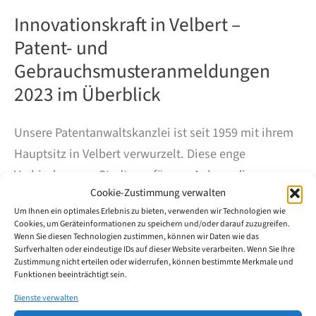
Innovationskraft in Velbert –
Patent- und
Gebrauchsmusteranmeldungen
2023 im Überblick
Unsere Patentanwaltskanzlei ist seit 1959 mit ihrem
Hauptsitz in Velbert verwurzelt. Diese enge
Verbindung zur Stadt war für uns Anlass, die
Cookie-Zustimmung verwalten
Innovationskraft der hier ansässigen Unternehmen
Um Ihnen ein optimales Erlebnis zu bieten, verwenden wir Technologien wie
genauer zu untersuchen.
Cookies, um Geräteinformationen zu speichern und/oder darauf zuzugreifen.
Wenn Sie diesen Technologien zustimmen, können wir Daten wie das
Surfverhalten oder eindeutige IDs auf dieser Website verarbeiten. Wenn Sie Ihre
2023 wurden in Velbert 99 Patente und
Zustimmung nicht erteilen oder widerrufen, können bestimmte Merkmale und
Funktionen beeinträchtigt sein.
Gebrauchsmuster beim DPMA angemeldet, vor allem
Dienste verwalten
durch die großen Automobilzulieferer Huf und