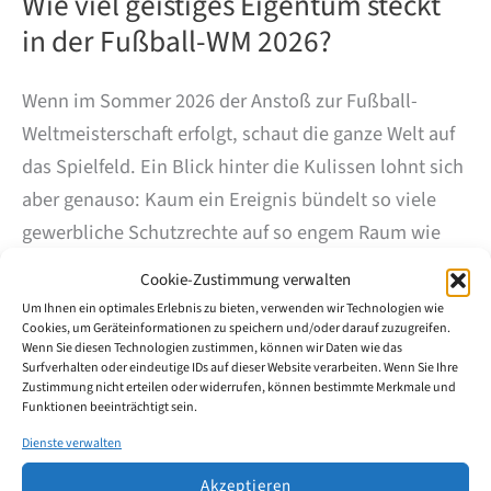
Wie viel geistiges Eigentum steckt
in der Fußball-WM 2026?
Wenn im Sommer 2026 der Anstoß zur Fußball-
Weltmeisterschaft erfolgt, schaut die ganze Welt auf
das Spielfeld. Ein Blick hinter die Kulissen lohnt sich
aber genauso: Kaum ein Ereignis bündelt so viele
gewerbliche Schutzrechte auf so engem Raum wie
ein WM-Turnier. Schon der Ball, der über den Rasen
Cookie-Zustimmung verwalten
rollt, ist ein kleines Lehrstück in Sachen geistiges
Um Ihnen ein optimales Erlebnis zu bieten, verwenden wir Technologien wie
Eigentum.
Cookies, um Geräteinformationen zu speichern und/oder darauf zuzugreifen.
Wenn Sie diesen Technologien zustimmen, können wir Daten wie das
Surfverhalten oder eindeutige IDs auf dieser Website verarbeiten. Wenn Sie Ihre
Zustimmung nicht erteilen oder widerrufen, können bestimmte Merkmale und
Ausgewählte Schutzrechte machen sichtbar, wie
Funktionen beeinträchtigt sein.
Patente, Designs und Marken im modernen Fußball
Dienste verwalten
zusammenspielen.
Akzeptieren