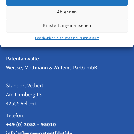
Wie
Weiterlesen
Ablehnen
viel
geistiges
Einstellungen ansehen
Eigentum
steckt
in
Cookie-Richtlinien
Datenschutz
Impressum
der
Fußball-
WM
Patentanwälte
2026?
Weisse, Moltmann & Willems PartG mbB
Standort Velbert
Am Lomberg 13
42555 Velbert
Telefon:
+49 (0) 2052 – 95010
info[at]wmw-patent[dot]de