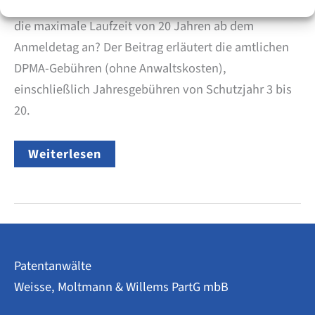
DPMA – und welche Patent-Amtsgebühren fallen über
die maximale Laufzeit von 20 Jahren ab dem
Anmeldetag an? Der Beitrag erläutert die amtlichen
DPMA-Gebühren (ohne Anwaltskosten),
einschließlich Jahresgebühren von Schutzjahr 3 bis
20.
Kosten
Weiterlesen
einer
deutschen
Patentanmeldung
–
Amtsgebühren
über
die
gesamte
Patentanwälte
Laufzeit
von
Weisse, Moltmann & Willems PartG mbB
20
Jahren