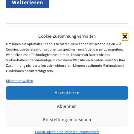
Deutsches
Weiterlesen
Gebrauchsmuster:
Welche
Amtsgebühren
fallen
beim
DPMA
Cookie-Zustimmung verwalten
an?
März
Um Ihnen ein optimales Erlebnis zu bieten, verwenden wir Technologien wie
3
Cookies, um Geräteinformationen zu speichern und/oder darauf zuzugreifen.
Wenn Sie diesen Technologien zustimmen, können wir Daten wie das
Surfverhalten oder eindeutige IDs auf dieser Website verarbeiten. Wenn Sie Ihre
2026
Zustimmung nicht erteilen oder widerrufen, können bestimmte Merkmale und
Funktionen beeinträchtigt sein.
Kosten einer deutschen
Dienste verwalten
Patentanmeldung – Amtsgebühren
Akzeptieren
über die gesamte Laufzeit von 20
Ablehnen
Jahren
Einstellungen ansehen
Was kostet eine deutsche Patentanmeldung beim
Cookie-Richtlinien
Datenschutz
Impressum