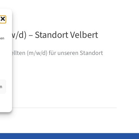
m/w/d) – Standort Velbert
ien
estellten (m/w/d) für unseren Standort
en