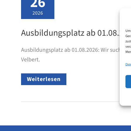
26
2026
Ausbildungsplatz ab 01.08.202
Um 
Ger
zus
ver
Ausbildungsplatz ab 01.08.2026: Wir suchen
Mer
Velbert.
Die
Ausbildungsplatz
Weiterlesen
ab
01.08.2026:
Patentanwaltsfachangestellte/r
(m/w/d)
–
Standort
Velbert