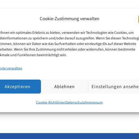
Cookie-Zustimmung verwalten
6: Patentanwaltsfachangestellte/r (
Ihnen ein optimales Erlebnis zu bieten, verwenden wir Technologien wie Cookies, um
äteinformationen zu speichern und/oder darauf zuzugreifen. Wenn Sie diesen Technolog
timmen, können wir Daten wie das Surfverhalten oder eindeutige IDs auf dieser Website
arbeiten. Wenn Sie Ihre Zustimmung nicht erteilen oder widerrufen, können bestimmte
 eine/n Auszubildende/n zur/zum Patentanwaltsfachang
kmale und Funktionen beeinträchtigt sein.
nste verwalten
Akzeptieren
Ablehnen
Einstellungen anseh
Cookie-Richtlinien
Datenschutz
Impressum