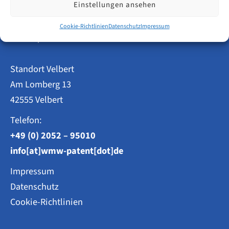
Einstellungen ansehen
Patentanwälte
Cookie-Richtlinien
Datenschutz
Impressum
Weisse, Moltmann & Willems PartG mbB
Standort Velbert
Am Lomberg 13
42555 Velbert
Telefon:
+49 (0) 2052 – 95010
info[at]wmw-patent[dot]de
Impressum
Datenschutz
Cookie-Richtlinien