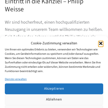
Eintritt in die Kanzlei – Philip
Weisse
Wir sind hocherfreut, einen hochqualifizierten
Neuzugang in unserem Team willkommen zu heißen.
Seit Anfang des Jahres verstärkt Philip Weisse als
Cookie-Zustimmung verwalten
Patentanwalt unser Expertenteam und bringt
Um Ihnen ein optimales Erlebnis zu bieten, verwenden wir Technologien wie
insbesondere weitere technische Expertise sowie
Cookies, um Geräteinformationen zu speichern und/oder darauf zuzugreifen.
tiefgreifende Kenntnisse im Bereich des
Wenn Sie diesen Technologien zustimmen, können wir Daten wie das
Surfverhalten oder eindeutige IDs auf dieser Website verarbeiten. Wenn Sie Ihre
gewerblichen Rechtsschutzes mit.
Zustimmung nicht erteilen oder widerrufen, können bestimmte Merkmale und
Funktionen beeinträchtigt sein.
Eintritt
Dienste verwalten
Weiterlesen
in
die
Akzeptieren
Kanzlei
–
Ablehnen
Philip
Weisse