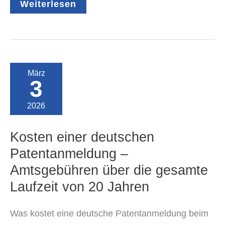
Deutsches
Weiterlesen
Gebrauchsmuster:
Welche
Amtsgebühren
fallen
beim
DPMA
an?
März
3
2026
Kosten einer deutschen
Patentanmeldung –
Amtsgebühren über die gesamte
Laufzeit von 20 Jahren
Was kostet eine deutsche Patentanmeldung beim