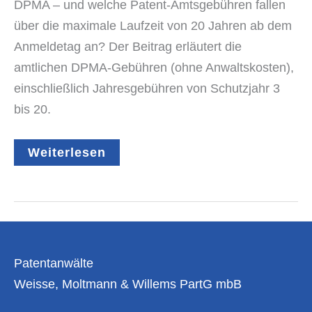
DPMA – und welche Patent-Amtsgebühren fallen
über die maximale Laufzeit von 20 Jahren ab dem
Anmeldetag an? Der Beitrag erläutert die
amtlichen DPMA-Gebühren (ohne Anwaltskosten),
einschließlich Jahresgebühren von Schutzjahr 3
bis 20.
Kosten
Weiterlesen
einer
deutschen
Patentanmeldung
–
Amtsgebühren
über
die
gesamte
Patentanwälte
Laufzeit
von
Weisse, Moltmann & Willems PartG mbB
20
Jahren