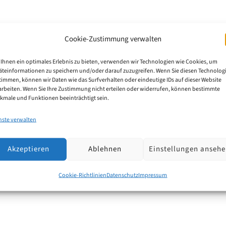
Cookie-Zustimmung verwalten
 Weisse
Ihnen ein optimales Erlebnis zu bieten, verwenden wir Technologien wie Cookies, um
äteinformationen zu speichern und/oder darauf zuzugreifen. Wenn Sie diesen Technolog
timmen, können wir Daten wie das Surfverhalten oder eindeutige IDs auf dieser Website
ten Neuzugang in unserem Team willkommen zu heißen. 
arbeiten. Wenn Sie Ihre Zustimmung nicht erteilen oder widerrufen, können bestimmte
kmale und Funktionen beeinträchtigt sein.
und bringt insbesondere weitere technische Expertise
nste verwalten
Akzeptieren
Ablehnen
Einstellungen anseh
Cookie-Richtlinien
Datenschutz
Impressum