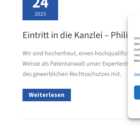
24
2023
Eintritt in die Kanzlei – Philip
Um 
Ger
zus
Wir sind hocherfreut, einen hochqualifizier
ver
Mer
Weisse als Patentanwalt unser Expertenteam 
des gewerblichen Rechtsschutzes mit.
Die
Eintritt
Weiterlesen
in
die
Kanzlei
–
Philip
Weisse