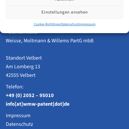
Patentanmeldung
–
Amtsgebühren
Einstellungen ansehen
über
die
Cookie-Richtlinien
Datenschutz
Impressum
gesamte
Patentanwälte
Laufzeit
von
Weisse, Moltmann & Willems PartG mbB
20
Jahren
Standort Velbert
Am Lomberg 13
42555 Velbert
Telefon:
+49 (0) 2052 – 95010
info[at]wmw-patent[dot]de
Impressum
Datenschutz