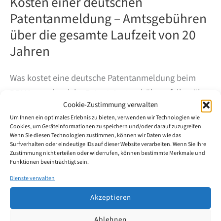
Kosten einer deutschen
Patentanmeldung – Amtsgebühren
über die gesamte Laufzeit von 20
Jahren
Was kostet eine deutsche Patentanmeldung beim
DPMA – und welche Patent-Amtsgebühren fallen über
Cookie-Zustimmung verwalten
die maximale Laufzeit von 20 Jahren ab dem
Um Ihnen ein optimales Erlebnis zu bieten, verwenden wir Technologien wie
Anmeldetag an? Der Beitrag erläutert die amtlichen
Cookies, um Geräteinformationen zu speichern und/oder darauf zuzugreifen.
DPMA-Gebühren (ohne Anwaltskosten),
Wenn Sie diesen Technologien zustimmen, können wir Daten wie das
Surfverhalten oder eindeutige IDs auf dieser Website verarbeiten. Wenn Sie Ihre
einschließlich Jahresgebühren von Schutzjahr 3 bis
Zustimmung nicht erteilen oder widerrufen, können bestimmte Merkmale und
Funktionen beeinträchtigt sein.
20.
Dienste verwalten
Kosten
Weiterlesen
Akzeptieren
einer
deutschen
Ablehnen