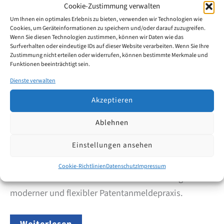
für
Cookie-Zustimmung verwalten
Aug.
Schritt
13
Um Ihnen ein optimales Erlebnis zu bieten, verwenden wir Technologien wie
erklärt
Cookies, um Geräteinformationen zu speichern und/oder darauf zuzugreifen.
Wenn Sie diesen Technologien zustimmen, können wir Daten wie das
2025
Surfverhalten oder eindeutige IDs auf dieser Website verarbeiten. Wenn Sie Ihre
Zustimmung nicht erteilen oder widerrufen, können bestimmte Merkmale und
Funktionen beeinträchtigt sein.
EPA erlaubt farbige Zeichnungen ab
Dienste verwalten
Oktober 2025
Akzeptieren
Das Europäische Patentamt (EPA) bringt eine
Ablehnen
wesentliche Neuerung für Patentanmelder: Ab dem 1.
Einstellungen ansehen
Oktober 2025 dürfen Zeichnungen in europäischen
Patentanmeldungen auch in Farbe eingereicht
Cookie-Richtlinien
Datenschutz
Impressum
werden – ein bedeutender Schritt in Richtung
moderner und flexibler Patentanmeldepraxis.
EPA
Weiterlesen