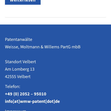
erlaubt
farbige
Zeichnungen
ab
Oktober
2025
Patentanwälte
Weisse, Moltmann & Willems PartG mbB
Standort Velbert
Am Lomberg 13
42555 Velbert
Telefon:
+49 (0) 2052 – 95010
info[at]wmw-patent[dot]de