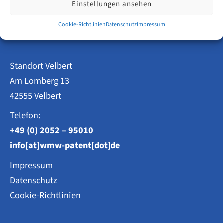
Einstellungen ansehen
Patentanwälte
Cookie-Richtlinien
Datenschutz
Impressum
Weisse, Moltmann & Willems PartG mbB
Standort Velbert
Am Lomberg 13
42555 Velbert
Telefon:
+49 (0) 2052 – 95010
info[at]wmw-patent[dot]de
Impressum
Datenschutz
Cookie-Richtlinien