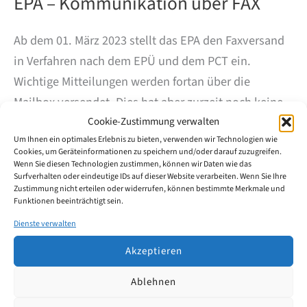
EPA – Kommunikation über FAX
Ab dem 01. März 2023 stellt das EPA den Faxversand
in Verfahren nach dem EPÜ und dem PCT ein.
Wichtige Mitteilungen werden fortan über die
Mailbox versendet. Dies hat aber zurzeit noch keine
Auswirkung auf die Einreichung von Anmeldungen
Cookie-Zustimmung verwalten
Um Ihnen ein optimales Erlebnis zu bieten, verwenden wir Technologien wie
und anderen Schriftstücken per Fax, die unter den
Cookies, um Geräteinformationen zu speichern und/oder darauf zuzugreifen.
vom Präsidenten des EPA festgelegten Bedingungen
Wenn Sie diesen Technologien zustimmen, können wir Daten wie das
Surfverhalten oder eindeutige IDs auf dieser Website verarbeiten. Wenn Sie Ihre
weiterhin möglich ist. Quelle: EPA, Mitt. 01.02.23
Zustimmung nicht erteilen oder widerrufen, können bestimmte Merkmale und
Funktionen beeinträchtigt sein.
EPA
Weiterlesen
Dienste verwalten
–
Kommunikation
Akzeptieren
über
FAX
Ablehnen