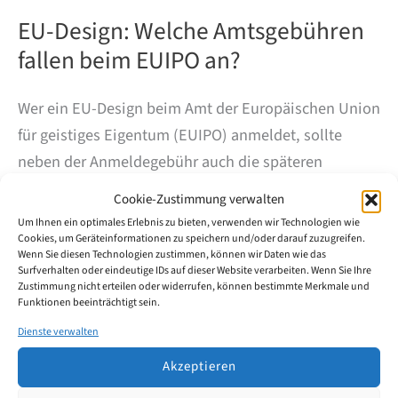
EU-Design: Welche Amtsgebühren
fallen beim EUIPO an?
Wer ein EU-Design beim Amt der Europäischen Union
für geistiges Eigentum (EUIPO) anmeldet, sollte
neben der Anmeldegebühr auch die späteren
Verlängerungsgebühren im Blick haben. Der Schutz
Cookie-Zustimmung verwalten
gilt zunächst für fünf Jahre und kann anschließend
Um Ihnen ein optimales Erlebnis zu bieten, verwenden wir Technologien wie
schrittweise bis auf maximal 25 Jahre verlängert
Cookies, um Geräteinformationen zu speichern und/oder darauf zuzugreifen.
Wenn Sie diesen Technologien zustimmen, können wir Daten wie das
werden – und das einheitlich in allen 27 EU-
Surfverhalten oder eindeutige IDs auf dieser Website verarbeiten. Wenn Sie Ihre
Zustimmung nicht erteilen oder widerrufen, können bestimmte Merkmale und
Mitgliedstaaten. Seit der EU-Design-Reform vom 1.
Funktionen beeinträchtigt sein.
Mai 2025 gelten dabei neue Gebühren.
Dienste verwalten
Akzeptieren
EU-
Weiterlesen
Design: