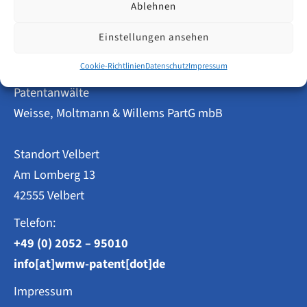
Welche
Ablehnen
Amtsgebühren
fallen
Einstellungen ansehen
beim
EUIPO
an?
Cookie-Richtlinien
Datenschutz
Impressum
Patentanwälte
Weisse, Moltmann & Willems PartG mbB
Standort Velbert
Am Lomberg 13
42555 Velbert
Telefon:
+49 (0) 2052 – 95010
info[at]wmw-patent[dot]de
Impressum