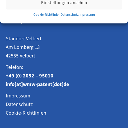
Einstellungen ansehen
Patentanwälte
Cookie-Richtlinien
Datenschutz
Impressum
Weisse, Moltmann & Willems PartG mbB
Standort Velbert
Am Lomberg 13
42555 Velbert
Telefon:
+49 (0) 2052 – 95010
info[at]wmw-patent[dot]de
Impressum
Datenschutz
Cookie-Richtlinien