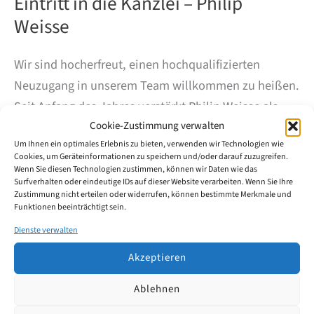
Eintritt in die Kanzlei – Philip
Weisse
Wir sind hocherfreut, einen hochqualifizierten
Neuzugang in unserem Team willkommen zu heißen.
Seit Anfang des Jahres verstärkt Philip Weisse als
Cookie-Zustimmung verwalten
Patentanwalt unser Expertenteam und bringt
Um Ihnen ein optimales Erlebnis zu bieten, verwenden wir Technologien wie
insbesondere weitere technische Expertise sowie
Cookies, um Geräteinformationen zu speichern und/oder darauf zuzugreifen.
tiefgreifende Kenntnisse im Bereich des
Wenn Sie diesen Technologien zustimmen, können wir Daten wie das
Surfverhalten oder eindeutige IDs auf dieser Website verarbeiten. Wenn Sie Ihre
gewerblichen Rechtsschutzes mit.
Zustimmung nicht erteilen oder widerrufen, können bestimmte Merkmale und
Funktionen beeinträchtigt sein.
Eintritt
Dienste verwalten
Weiterlesen
in
die
Akzeptieren
Kanzlei
–
Ablehnen
Philip
Weisse