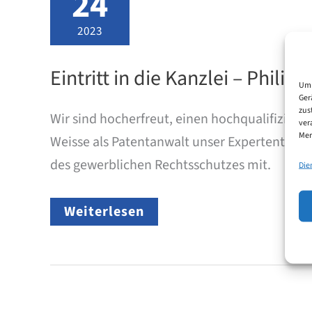
24
2023
Eintritt in die Kanzlei – Philip
Um 
Ger
zus
Wir sind hocherfreut, einen hochqualifizier
ver
Mer
Weisse als Patentanwalt unser Expertenteam 
des gewerblichen Rechtsschutzes mit.
Die
Eintritt
Weiterlesen
in
die
Kanzlei
–
Philip
Weisse