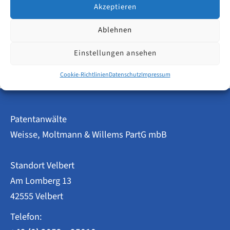
WITTE.
Akzeptieren
Ablehnen
Innovationskraft
Weiterlesen
in
Einstellungen ansehen
Velbert
–
Patent-
Cookie-Richtlinien
Datenschutz
Impressum
und
Gebrauchsmusteranmeldungen
2023
im
Patentanwälte
Überblick
Weisse, Moltmann & Willems PartG mbB
Standort Velbert
Am Lomberg 13
42555 Velbert
Telefon: