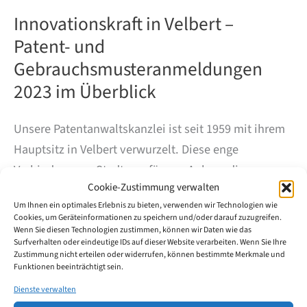
Innovationskraft in Velbert –
Patent- und
Gebrauchsmusteranmeldungen
2023 im Überblick
Unsere Patentanwaltskanzlei ist seit 1959 mit ihrem
Hauptsitz in Velbert verwurzelt. Diese enge
Verbindung zur Stadt war für uns Anlass, die
Cookie-Zustimmung verwalten
Innovationskraft der hier ansässigen Unternehmen
Um Ihnen ein optimales Erlebnis zu bieten, verwenden wir Technologien wie
genauer zu untersuchen.
Cookies, um Geräteinformationen zu speichern und/oder darauf zuzugreifen.
Wenn Sie diesen Technologien zustimmen, können wir Daten wie das
Surfverhalten oder eindeutige IDs auf dieser Website verarbeiten. Wenn Sie Ihre
2023 wurden in Velbert 99 Patente und
Zustimmung nicht erteilen oder widerrufen, können bestimmte Merkmale und
Funktionen beeinträchtigt sein.
Gebrauchsmuster beim DPMA angemeldet, vor allem
Dienste verwalten
durch die großen Automobilzulieferer Huf und