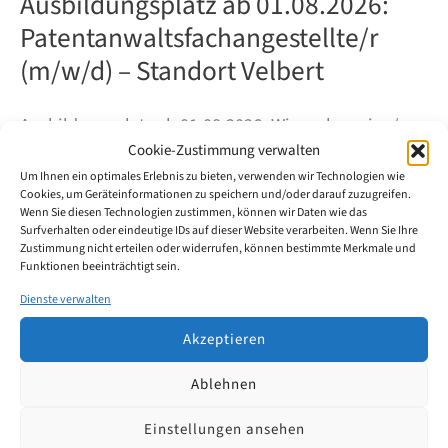
Ausbildungsplatz ab 01.08.2026:
Patentanwaltsfachangestellte/r
(m/w/d) – Standort Velbert
Ausbildungsplatz ab 01.08.2026: Wir suchen eine/n
Cookie-Zustimmung verwalten
Auszubildende/n zur/zum
Um Ihnen ein optimales Erlebnis zu bieten, verwenden wir Technologien wie
Patentanwaltsfachangestellten (m/w/d) für unseren
Cookies, um Geräteinformationen zu speichern und/oder darauf zuzugreifen.
Standort Velbert.
Wenn Sie diesen Technologien zustimmen, können wir Daten wie das
Surfverhalten oder eindeutige IDs auf dieser Website verarbeiten. Wenn Sie Ihre
Zustimmung nicht erteilen oder widerrufen, können bestimmte Merkmale und
Funktionen beeinträchtigt sein.
Ausbildungsplatz
Weiterlesen
ab
Dienste verwalten
01.08.2026:
Patentanwaltsfachangestellte/r
Akzeptieren
(m/w/d)
–
Standort
Ablehnen
Velbert
Einstellungen ansehen
Patentanwälte