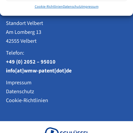
Weisse, Moltmann & Willems PartG mbB
Cookie-Richtlinien
Datenschutz
Impressum
Standort Velbert
Am Lomberg 13
42555 Velbert
Telefon:
+49 (0) 2052 – 95010
info[at]wmw-patent[dot]de
Impressum
Datenschutz
Cookie-Richtlinien