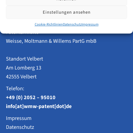
–
DPMA
setzt
Einstellungen ansehen
Gemeinsame
Praxis
Cookie-Richtlinien
Datenschutz
Impressum
ab
Patentanwälte
16.02.2026
um
Weisse, Moltmann & Willems PartG mbB
Standort Velbert
Am Lomberg 13
42555 Velbert
Telefon:
+49 (0) 2052 – 95010
info[at]wmw-patent[dot]de
Impressum
Datenschutz