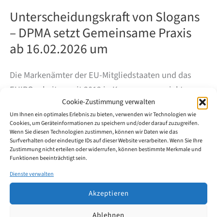
Unterscheidungskraft von Slogans
– DPMA setzt Gemeinsame Praxis
ab 16.02.2026 um
Die Markenämter der EU-Mitgliedstaaten und das
EUIPO arbeiten seit 2012 in Konvergenzprojekten an
Cookie-Zustimmung verwalten
einer möglichst einheitlichen Entscheidungspraxis.
Um Ihnen ein optimales Erlebnis zu bieten, verwenden wir Technologien wie
Das Konvergenzprojekt 17 (KP17/CP17) befasst sich
Cookies, um Geräteinformationen zu speichern und/oder darauf zuzugreifen.
mit der Frage, wann Slogans als Marke
Wenn Sie diesen Technologien zustimmen, können wir Daten wie das
Surfverhalten oder eindeutige IDs auf dieser Website verarbeiten. Wenn Sie Ihre
unterscheidungskräftig sind und welche Faktoren
Zustimmung nicht erteilen oder widerrufen, können bestimmte Merkmale und
Funktionen beeinträchtigt sein.
dabei typischerweise eine Rolle spielen.
Dienste verwalten
Unterscheidungskraft
Weiterlesen
Akzeptieren
von
Slogans
Ablehnen