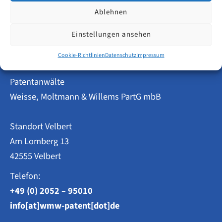
WARNUNG
Weiterlesen
vor
Ablehnen
Zahlungsaufforderungen
Einstellungen ansehen
Cookie-Richtlinien
Datenschutz
Impressum
Patentanwälte
Weisse, Moltmann & Willems PartG mbB
Standort Velbert
Am Lomberg 13
42555 Velbert
Telefon:
+49 (0) 2052 – 95010
info[at]wmw-patent[dot]de