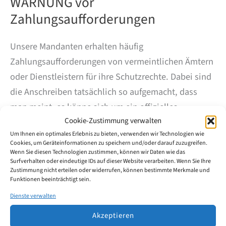
WARNUNG vor
Zahlungsaufforderungen
Unsere Mandanten erhalten häufig
Zahlungsaufforderungen von vermeintlichen Ämtern
oder Dienstleistern für ihre Schutzrechte. Dabei sind
die Anschreiben tatsächlich so aufgemacht, dass
man meint, es könne sich um ein offizielles
Cookie-Zustimmung verwalten
Behördenschreiben handeln, bei dem schnell
Um Ihnen ein optimales Erlebnis zu bieten, verwenden wir Technologien wie
reagiert werden müsse. Oft wird ein „Bundesadler“,
Cookies, um Geräteinformationen zu speichern und/oder darauf zuzugreifen.
ein Europäisches Zeichen „Blau mit Sternen“ oder
Wenn Sie diesen Technologien zustimmen, können wir Daten wie das
Surfverhalten oder eindeutige IDs auf dieser Website verarbeiten. Wenn Sie Ihre
vergleichbare Symbole auf dem Schreiben
Zustimmung nicht erteilen oder widerrufen, können bestimmte Merkmale und
Funktionen beeinträchtigt sein.
verwendet, um die vermeintliche Seriosität eines
Amtes dem Leser zu vermitteln.
Dienste verwalten
Akzeptieren