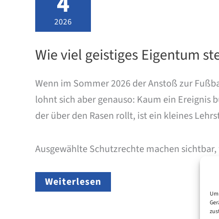
4
2026
Wie viel geistiges Eigentum s
Wenn im Sommer 2026 der Anstoß zur Fußball-W
lohnt sich aber genauso: Kaum ein Ereignis 
der über den Rasen rollt, ist ein kleines Leh
Ausgewählte Schutzrechte machen sichtbar,
Wie
Weiterlesen
viel
Um 
geistiges
Ger
Eigentum
zus