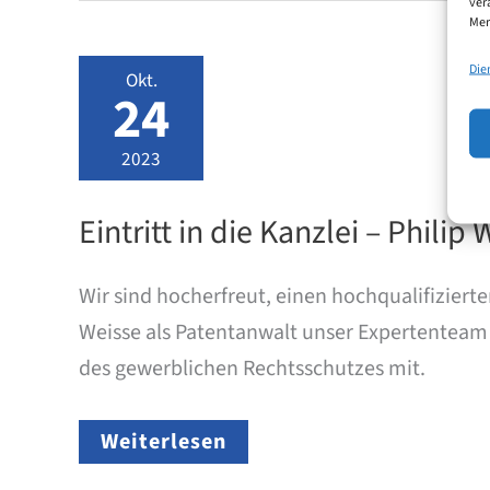
steckt
ver
in
Mer
der
Fußball-
Die
Okt.
WM
24
2026?
2023
Eintritt in die Kanzlei – Philip
Wir sind hocherfreut, einen hochqualifizier
Weisse als Patentanwalt unser Expertenteam 
des gewerblichen Rechtsschutzes mit.
Eintritt
Weiterlesen
in
die