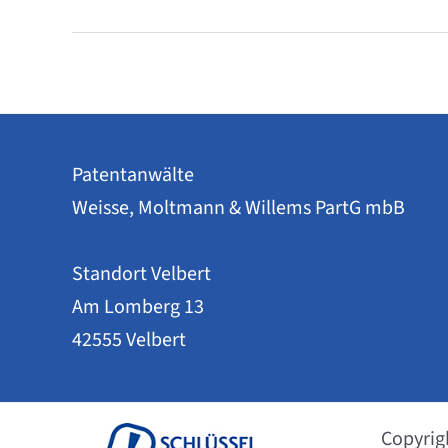
Kanzlei
–
Philip
Weisse
Patentanwälte
Weisse, Moltmann & Willems PartG mbB
Standort Velbert
Am Lomberg 13
42555 Velbert
Copyrig