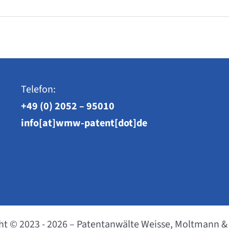
Telefon:
+49 (0) 2052 – 95010
info[at]wmw-patent[dot]de
ht © 2023 - 2026 – Patentanwälte Weisse, Moltmann &