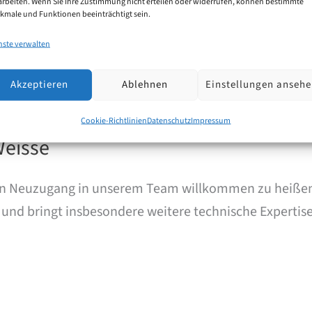
arbeiten. Wenn Sie Ihre Zustimmung nicht erteilen oder widerrufen, können bestimmte
kmale und Funktionen beeinträchtigt sein.
nste verwalten
Akzeptieren
Ablehnen
Einstellungen anseh
Cookie-Richtlinien
Datenschutz
Impressum
 Weisse
ten Neuzugang in unserem Team willkommen zu heißen. 
und bringt insbesondere weitere technische Expertise