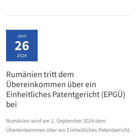
deutschen
Patentanmeldung
–
Amtsgebühren
über
die
Juni
gesamte
26
Laufzeit
von
20
2024
Jahren
Rumänien tritt dem
Übereinkommen über ein
Einheitliches Patentgericht (EPGÜ)
bei
Rumänien wird am 1. September 2024 dem
Übereinkommen über ein Einheitliches Patentgericht