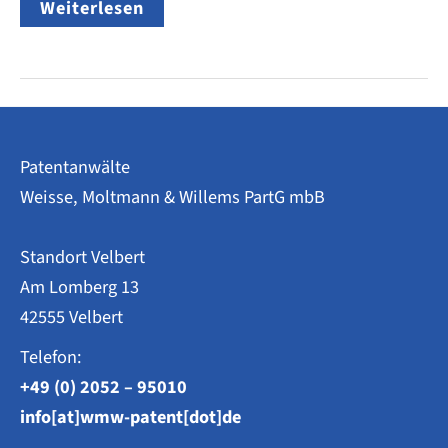
Anpassung
Weiterlesen
des
Doppelschutz
Verbots
Patentanwälte
Weisse, Moltmann & Willems PartG mbB
Standort Velbert
Am Lomberg 13
42555 Velbert
Telefon:
+49 (0) 2052 – 95010
info[at]wmw-patent[dot]de