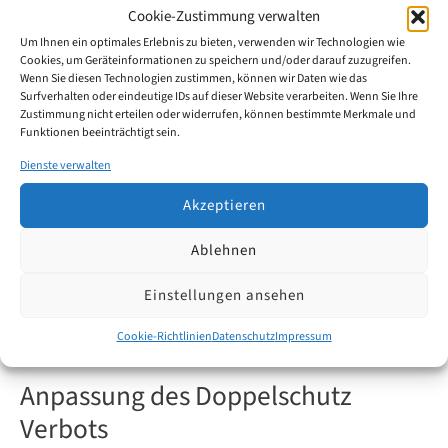
(EPGÜ) beitreten. Das Land hat am 31. Mai 2024 seine
Cookie-Zustimmung verwalten
Ratifizierungsurkunde hinterlegt und wird somit der
Um Ihnen ein optimales Erlebnis zu bieten, verwenden wir Technologien wie
Cookies, um Geräteinformationen zu speichern und/oder darauf zuzugreifen.
18. Mitgliedstaat, der dem EPGÜ beitritt.
Wenn Sie diesen Technologien zustimmen, können wir Daten wie das
Surfverhalten oder eindeutige IDs auf dieser Website verarbeiten. Wenn Sie Ihre
Zustimmung nicht erteilen oder widerrufen, können bestimmte Merkmale und
Rumänien
Weiterlesen
Funktionen beeinträchtigt sein.
tritt
dem
Dienste verwalten
Übereinkommen
über
Akzeptieren
ein
Einheitliches
Ablehnen
Patentgericht
Dez.
(EPGÜ)
29
bei
Einstellungen ansehen
2023
Cookie-Richtlinien
Datenschutz
Impressum
Anpassung des Doppelschutz
Verbots