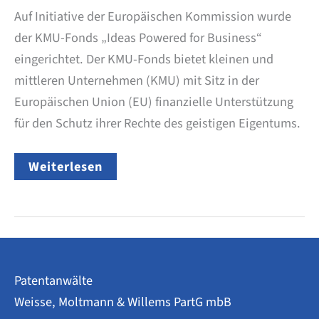
Auf Initiative der Europäischen Kommission wurde
der KMU-Fonds „Ideas Powered for Business“
eingerichtet. Der KMU-Fonds bietet kleinen und
mittleren Unternehmen (KMU) mit Sitz in der
Europäischen Union (EU) finanzielle Unterstützung
für den Schutz ihrer Rechte des geistigen Eigentums.
EU-
Weiterlesen
Förderung
für
die
Anmeldung
von
Patenten,
Marken
und
Patentanwälte
Designs
Weisse, Moltmann & Willems PartG mbB