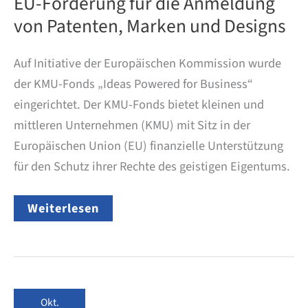
EU-Förderung für die Anmeldung
von Patenten, Marken und Designs
Auf Initiative der Europäischen Kommission wurde
der KMU-Fonds „Ideas Powered for Business“
eingerichtet. Der KMU-Fonds bietet kleinen und
mittleren Unternehmen (KMU) mit Sitz in der
Europäischen Union (EU) finanzielle Unterstützung
für den Schutz ihrer Rechte des geistigen Eigentums.
EU-
Weiterlesen
Förderung
für
die
Anmeldung
von
Patenten,
Marken
Okt.
und