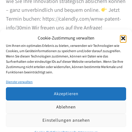
wie Sie Ihre Innovation strategisch absichern können
– ganz unverbindlich und bequem online.
Jetzt
Termin buchen: https://calendly.com/wmw-patent-
info/30min Wir freuen uns auf Ihre Anfrage!
Cookie-Zustimmung verwalten
Kostenlose
Weiterlesen
Um Ihnen ein optimales Erlebnis zu bieten, verwenden wir Technologien wie
Online-
Cookies, um Geräteinformationen zu speichern und/oder darauf zuzugreifen.
Erstberatung
Wenn Sie diesen Technologien zustimmen, können wir Daten wie das
mit
Surfverhalten oder eindeutige IDs auf dieser Website verarbeiten. Wenn Sie Ihre
einem
Zustimmung nicht erteilen oder widerrufen, können bestimmte Merkmale und
Patentanwalt
Funktionen beeinträchtigt sein.
–
jetzt
Dienste verwalten
Mai
buchbar!
7
Akzeptieren
2025
Ablehnen
Einstellungen ansehen
EU-KMU-Fonds: Ab 2. Juni 2025