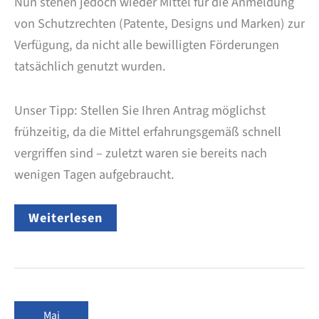
Nun stehen jedoch wieder Mittel für die Anmeldung
von Schutzrechten (Patente, Designs und Marken) zur
Verfügung, da nicht alle bewilligten Förderungen
tatsächlich genutzt wurden.
Unser Tipp: Stellen Sie Ihren Antrag möglichst
frühzeitig, da die Mittel erfahrungsgemäß schnell
vergriffen sind – zuletzt waren sie bereits nach
wenigen Tagen aufgebraucht.
EU-
Weiterlesen
KMU-
Fonds:
Seit
dem
20.
Oktober
2025
Mai