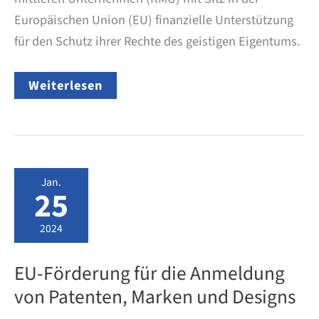
Europäischen Union (EU) finanzielle Unterstützung
für den Schutz ihrer Rechte des geistigen Eigentums.
EU-
Weiterlesen
Förderung
für
die
Anmeldung
von
Patenten,
Marken
Jan.
und
25
Designs
2024
EU-Förderung für die Anmeldung
von Patenten, Marken und Designs