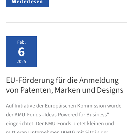
EU-
Weiterlesen
KMU-
Fonds:
Ab
2.
Juni
2025
wieder
Feb.
Zuschüsse
6
für
Patentanmeldungen
verfügbar
2025
EU-Förderung für die Anmeldung
von Patenten, Marken und Designs
Auf Initiative der Europäischen Kommission wurde
der KMU-Fonds „Ideas Powered for Business“
eingerichtet. Der KMU-Fonds bietet kleinen und
mittleren Unternehmen (KMU) mit Sitz in der