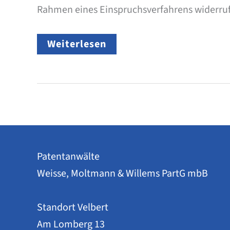
Rahmen eines Einspruchsverfahrens widerru
Anpassung
Weiterlesen
des
Doppelschutz
Verbots
Patentanwälte
Weisse, Moltmann & Willems PartG mbB
Standort Velbert
Am Lomberg 13