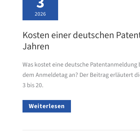
3
2026
Kosten einer deutschen Paten
Jahren
Was kostet eine deutsche Patentanmeldung b
dem Anmeldetag an? Der Beitrag erläutert d
3 bis 20.
Kosten
Weiterlesen
einer
deutschen
Patentanmeldung
–
Amtsgebühren