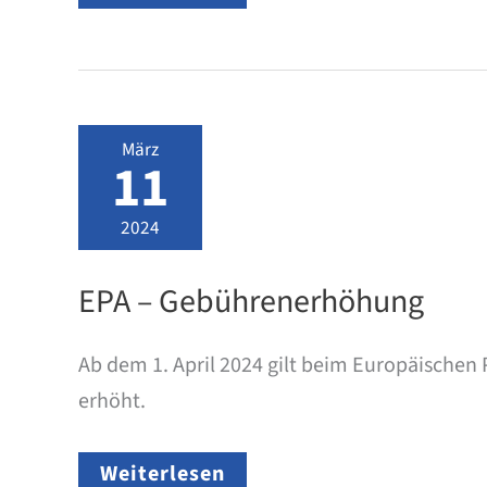
Patentamt:
Vereinfachtes
Gebührensystem
ab
April
2024
März
11
2024
EPA – Gebührenerhöhung
Ab dem 1. April 2024 gilt beim Europäische
erhöht.
EPA
Weiterlesen