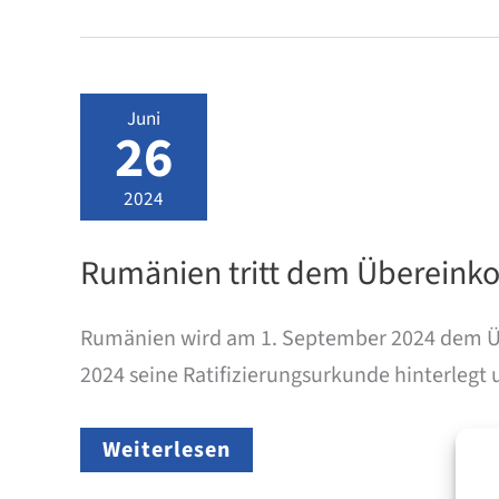
Juni
26
2024
Rumänien tritt dem Übereinko
Rumänien wird am 1. September 2024 dem Übe
2024 seine Ratifizierungsurkunde hinterlegt u
Rumänien
Weiterlesen
tritt
dem