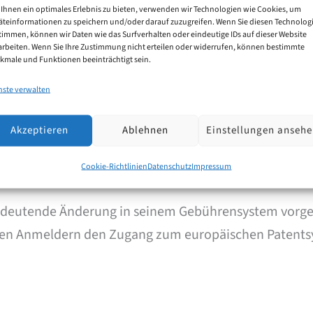
Ihnen ein optimales Erlebnis zu bieten, verwenden wir Technologien wie Cookies, um
äteinformationen zu speichern und/oder darauf zuzugreifen. Wenn Sie diesen Technolog
timmen, können wir Daten wie das Surfverhalten oder eindeutige IDs auf dieser Website
arbeiten. Wenn Sie Ihre Zustimmung nicht erteilen oder widerrufen, können bestimmte
kmale und Funktionen beeinträchtigt sein.
nste verwalten
Akzeptieren
Ablehnen
Einstellungen anseh
infachtes Gebührensystem ab April 
Cookie-Richtlinien
Datenschutz
Impressum
edeutende Änderung in seinem Gebührensystem vorgen
kleinen Anmeldern den Zugang zum europäischen Patent