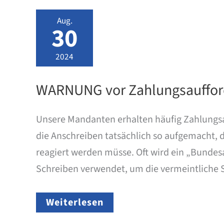
über
die
Aug.
gesamte
30
Laufzeit
von
20
2024
Jahren
WARNUNG vor Zahlungsauffo
Unsere Mandanten erhalten häufig Zahlungsau
die Anschreiben tatsächlich so aufgemacht, 
reagiert werden müsse. Oft wird ein „Bundes
Schreiben verwendet, um die vermeintliche S
WARNUNG
Weiterlesen
vor
Zahlungsaufforderungen