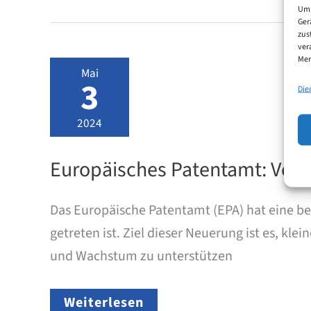
Übereinkommen
Um 
über
Ger
zus
ein
ver
Einheitliches
Mer
Patentgericht
Mai
(EPGÜ)
3
Die
bei
2024
Europäisches Patentamt: Vere
Das Europäische Patentamt (EPA) hat eine b
getreten ist. Ziel dieser Neuerung ist es, 
und Wachstum zu unterstützen
Europäisches
Weiterlesen