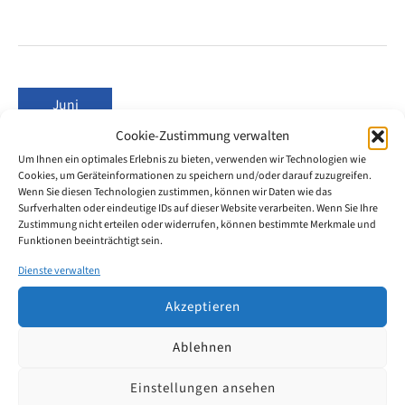
dauert
es
von
der
deutschen
Patentanmeldung
Juni
bis
4
zur
Cookie-Zustimmung verwalten
Patenterteilung?
Um Ihnen ein optimales Erlebnis zu bieten, verwenden wir Technologien wie
2026
Cookies, um Geräteinformationen zu speichern und/oder darauf zuzugreifen.
Wenn Sie diesen Technologien zustimmen, können wir Daten wie das
Surfverhalten oder eindeutige IDs auf dieser Website verarbeiten. Wenn Sie Ihre
Wie viel geistiges Eigentum steckt
Zustimmung nicht erteilen oder widerrufen, können bestimmte Merkmale und
Funktionen beeinträchtigt sein.
in der Fußball-WM 2026?
Dienste verwalten
Wenn im Sommer 2026 der Anstoß zur Fußball-
Akzeptieren
Weltmeisterschaft erfolgt, schaut die ganze Welt auf
Ablehnen
das Spielfeld. Ein Blick hinter die Kulissen lohnt sich
aber genauso: Kaum ein Ereignis bündelt so viele
Einstellungen ansehen