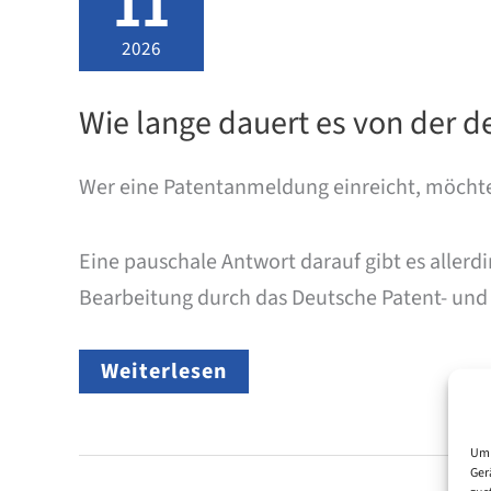
11
2026
Wie lange dauert es von der 
Wer eine Patentanmeldung einreicht, möchte 
Eine pauschale Antwort darauf gibt es allerd
Bearbeitung durch das Deutsche Patent- und
Wie
Weiterlesen
lange
dauert
es
von
Um 
Ger
der