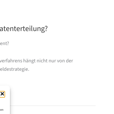
atenterteilung?
tent?
sverfahrens hängt nicht nur von der
ldestrategie.
ien