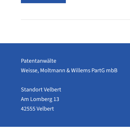
viel
geistiges
Eigentum
steckt
in
der
Fußball-
WM
2026?
Patentanwälte
Weisse, Moltmann & Willems PartG mbB
Standort Velbert
Am Lomberg 13
42555 Velbert