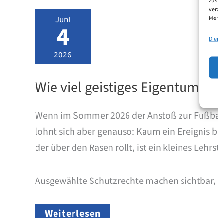
zus
deutschen
ver
Patentanmeldung
Juni
Mer
bis
4
zur
Die
Patenterteilung?
2026
Wie viel geistiges Eigentum s
Wenn im Sommer 2026 der Anstoß zur Fußball-W
lohnt sich aber genauso: Kaum ein Ereignis 
der über den Rasen rollt, ist ein kleines Leh
Ausgewählte Schutzrechte machen sichtbar,
Wie
Weiterlesen