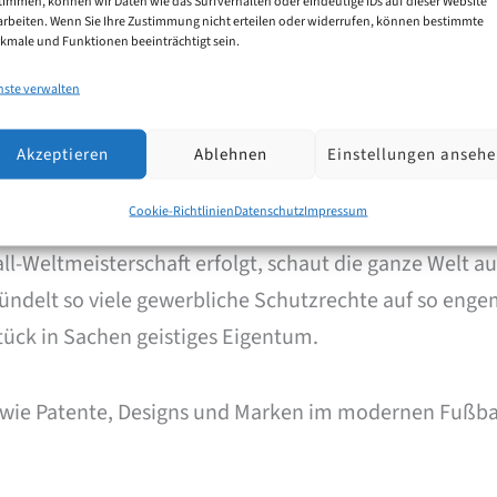
timmen, können wir Daten wie das Surfverhalten oder eindeutige IDs auf dieser Website
arbeiten. Wenn Sie Ihre Zustimmung nicht erteilen oder widerrufen, können bestimmte
kmale und Funktionen beeinträchtigt sein.
nste verwalten
Akzeptieren
Ablehnen
Einstellungen anseh
teckt in der Fußball-WM 2026?
Cookie-Richtlinien
Datenschutz
Impressum
eltmeisterschaft erfolgt, schaut die ganze Welt auf d
bündelt so viele gewerbliche Schutzrechte auf so enge
rstück in Sachen geistiges Eigentum.
 wie Patente, Designs und Marken im modernen Fußb