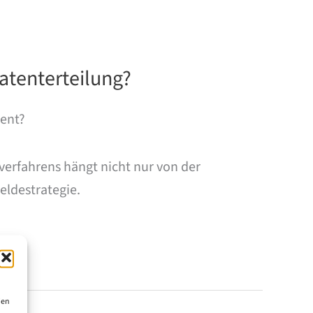
atenterteilung?
tent?
sverfahrens hängt nicht nur von der
ldestrategie.
ien