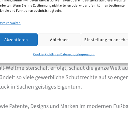
timmen, können wir Daten wie das Surfverhalten oder eindeutige IDs auf dieser Website
arbeiten. Wenn Sie Ihre Zustimmung nicht erteilen oder widerrufen, können bestimmte
kmale und Funktionen beeinträchtigt sein.
nste verwalten
Akzeptieren
Ablehnen
Einstellungen anseh
teckt in der Fußball-WM 2026?
Cookie-Richtlinien
Datenschutz
Impressum
eltmeisterschaft erfolgt, schaut die ganze Welt auf d
bündelt so viele gewerbliche Schutzrechte auf so enge
rstück in Sachen geistiges Eigentum.
 wie Patente, Designs und Marken im modernen Fußb