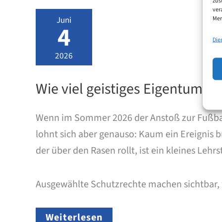
zus
deutschen
ver
Patentanmeldung
Juni
Mer
bis
4
zur
Die
Patenterteilung?
2026
Wie viel geistiges Eigentum s
Wenn im Sommer 2026 der Anstoß zur Fußball-W
lohnt sich aber genauso: Kaum ein Ereignis 
der über den Rasen rollt, ist ein kleines Leh
Ausgewählte Schutzrechte machen sichtbar,
Wie
Weiterlesen