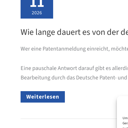
11
2026
Wie lange dauert es von der 
Wer eine Patentanmeldung einreicht, möchte 
Eine pauschale Antwort darauf gibt es allerd
Bearbeitung durch das Deutsche Patent- und
Wie
Weiterlesen
lange
dauert
es
von
Um 
Ger
der