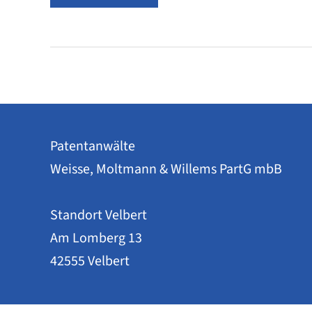
viel
geistiges
Eigentum
steckt
in
der
Fußball-
WM
2026?
Patentanwälte
Weisse, Moltmann & Willems PartG mbB
Standort Velbert
Am Lomberg 13
42555 Velbert