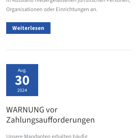
in Russland niedergelassenen juristischen Personen,
Organisationen oder Einrichtungen an.
Russland
Weiterlesen
–
Keine
Schutzrechtsanmeldungen
Aug.
30
2024
WARNUNG vor
Zahlungsaufforderungen
Unsere Mandanten erhalten häufig