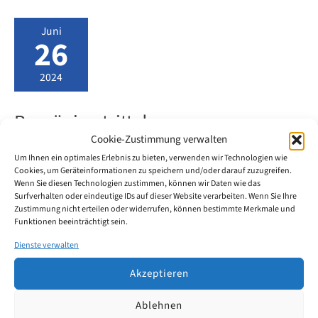
Juni
26
2024
Rumänien tritt dem
Cookie-Zustimmung verwalten
Übereinkommen über ein
Um Ihnen ein optimales Erlebnis zu bieten, verwenden wir Technologien wie
Einheitliches Patentgericht (EPGÜ)
Cookies, um Geräteinformationen zu speichern und/oder darauf zuzugreifen.
Wenn Sie diesen Technologien zustimmen, können wir Daten wie das
bei
Surfverhalten oder eindeutige IDs auf dieser Website verarbeiten. Wenn Sie Ihre
Zustimmung nicht erteilen oder widerrufen, können bestimmte Merkmale und
Funktionen beeinträchtigt sein.
Rumänien wird am 1. September 2024 dem
Dienste verwalten
Übereinkommen über ein Einheitliches Patentgericht
(EPGÜ) beitreten. Das Land hat am 31. Mai 2024 seine
Akzeptieren
Ratifizierungsurkunde hinterlegt und wird somit der
Ablehnen
18. Mitgliedstaat, der dem EPGÜ beitritt.