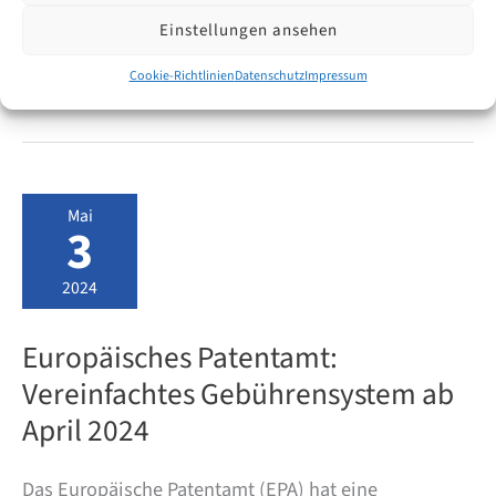
Einstellungen ansehen
Rumänien
Weiterlesen
Cookie-Richtlinien
Datenschutz
Impressum
tritt
dem
Übereinkommen
über
ein
Einheitliches
Patentgericht
Mai
(EPGÜ)
3
bei
2024
Europäisches Patentamt:
Vereinfachtes Gebührensystem ab
April 2024
Das Europäische Patentamt (EPA) hat eine