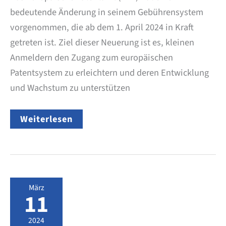
bedeutende Änderung in seinem Gebührensystem
vorgenommen, die ab dem 1. April 2024 in Kraft
getreten ist. Ziel dieser Neuerung ist es, kleinen
Anmeldern den Zugang zum europäischen
Patentsystem zu erleichtern und deren Entwicklung
und Wachstum zu unterstützen
Europäisches
Weiterlesen
Patentamt:
Vereinfachtes
Gebührensystem
ab
April
2024
März
11
2024