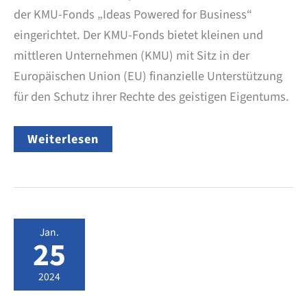
der KMU-Fonds „Ideas Powered for Business“
eingerichtet. Der KMU-Fonds bietet kleinen und
mittleren Unternehmen (KMU) mit Sitz in der
Europäischen Union (EU) finanzielle Unterstützung
für den Schutz ihrer Rechte des geistigen Eigentums.
EU-
Weiterlesen
Förderung
für
die
Anmeldung
von
Patenten,
Marken
Jan.
und
25
Designs
2024