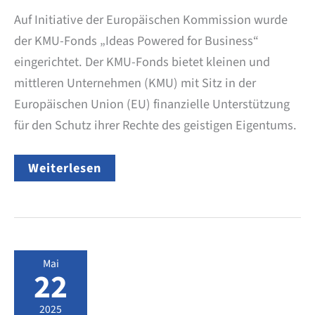
Auf Initiative der Europäischen Kommission wurde
der KMU-Fonds „Ideas Powered for Business“
eingerichtet. Der KMU-Fonds bietet kleinen und
mittleren Unternehmen (KMU) mit Sitz in der
Europäischen Union (EU) finanzielle Unterstützung
für den Schutz ihrer Rechte des geistigen Eigentums.
EU-
Weiterlesen
Förderung
für
die
Anmeldung
von
Patenten,
Marken
Mai
und
22
Designs
2025