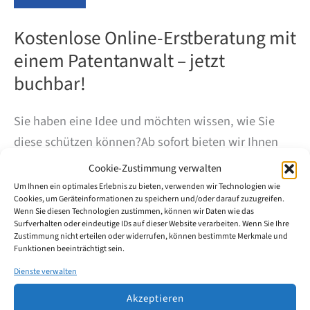
Kostenlose Online-Erstberatung mit
einem Patentanwalt – jetzt
buchbar!
Sie haben eine Idee und möchten wissen, wie Sie
diese schützen können?Ab sofort bieten wir Ihnen
eine kostenlose 30-minütige Online-Erstberatung mit
Cookie-Zustimmung verwalten
einem unserer erfahrenen Patentanwälte an. In
Um Ihnen ein optimales Erlebnis zu bieten, verwenden wir Technologien wie
Cookies, um Geräteinformationen zu speichern und/oder darauf zuzugreifen.
einem persönlichen Gespräch klären wir erste Fragen
Wenn Sie diesen Technologien zustimmen, können wir Daten wie das
zum Patent-, Gebrauchsmuster-, Marken- oder
Surfverhalten oder eindeutige IDs auf dieser Website verarbeiten. Wenn Sie Ihre
Zustimmung nicht erteilen oder widerrufen, können bestimmte Merkmale und
Designschutz und zeigen Ihnen mögliche Wege auf,
Funktionen beeinträchtigt sein.
wie Sie Ihre Innovation strategisch absichern können
Dienste verwalten
– ganz unverbindlich und bequem online.
Jetzt
Akzeptieren
Termin buchen: https://calendly.com/wmw-patent-