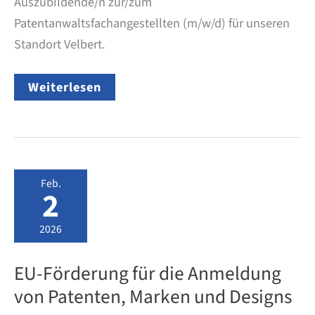
Auszubildende/n zur/zum
Patentanwaltsfachangestellten (m/w/d) für unseren
Standort Velbert.
Ausbildungsplatz
Weiterlesen
ab
01.08.2026:
Patentanwaltsfachangestellte/r
(m/w/d)
–
Standort
Velbert
Feb.
2
2026
EU-Förderung für die Anmeldung
von Patenten, Marken und Designs