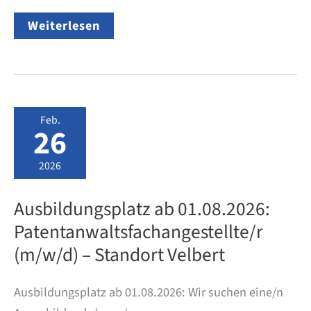
Wie
Weiterlesen
viel
geistiges
Eigentum
steckt
in
der
Fußball-
Feb.
WM
26
2026?
2026
Ausbildungsplatz ab 01.08.2026:
Patentanwaltsfachangestellte/r
(m/w/d) – Standort Velbert
Ausbildungsplatz ab 01.08.2026: Wir suchen eine/n