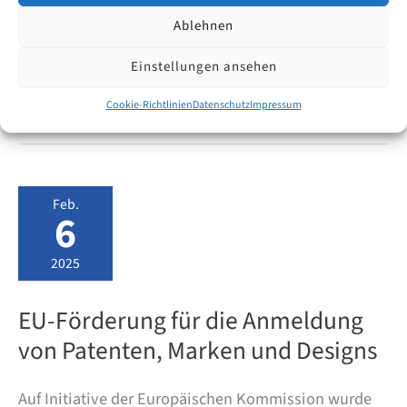
info/30min Wir freuen uns auf Ihre Anfrage!
Ablehnen
Einstellungen ansehen
Kostenlose
Weiterlesen
Online-
Cookie-Richtlinien
Datenschutz
Impressum
Erstberatung
mit
einem
Patentanwalt
–
jetzt
Feb.
buchbar!
6
2025
EU-Förderung für die Anmeldung
von Patenten, Marken und Designs
Auf Initiative der Europäischen Kommission wurde