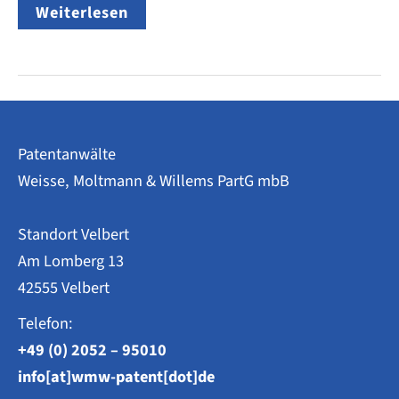
Eintritt
Weiterlesen
in
die
Kanzlei
–
Philip
Weisse
Patentanwälte
Weisse, Moltmann & Willems PartG mbB
Standort Velbert
Am Lomberg 13
42555 Velbert
Telefon:
+49 (0) 2052 – 95010
info[at]wmw-patent[dot]de